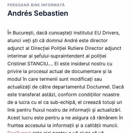
PERSOANĂ BINE INFORMATĂ
Andrés Sebastien
În București, dacă cunoașteți institutul EU Drivers,
atunci veți ști că domnul André este director
adjunct al Direcției Poliției Rutiere Director adjunct
interimar al șefului-supraintendent al poliției
Cristinel STANCIU…. El este insiderul nostru cu
privire la procesul actual de documentare și la
modul în care termenii sunt modificați sau
actualizați de către departamentul Doctunnel. Dacă
este transferat astăzi, conform condițiilor noastre
de a lucra cu el ca sub-echipă, el creează totuși un
link pentru fluxul nostru de informații și actualizări.
Acest lucru este pentru a ne asigura că rămânem în
fruntea accesului la informații și a calității muncii.
DocTunnel
este aici pentru a vă ajuta să vă